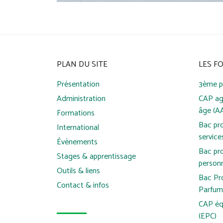
PLAN DU SITE
LES F
Présentation
3ème p
Administration
CAP ag
âge (A
Formations
Bac pr
International
service
Évènements
Bac pro
Stages & apprentissage
person
Outils & liens
Bac Pr
Contact & infos
Parfum
CAP éq
(EPC)