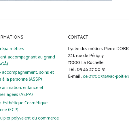
ORMATIONS
CONTACT
répa-métiers
Lycée des métiers Pierre DOR
221, rue de Périgny
ent accompagnant au grand
17000 La Rochelle
AGÂ)
Tel : 05 46 27 00 51
o accompagnement, soins et
E-mail :
ce.0170031s@ac-poitiers
s à la personne (ASSP)
 animation, enfance et
nes agées (AEPA)
o Esthétique Cosmétique
erie (ECP)
uipier polyvalent du commerce