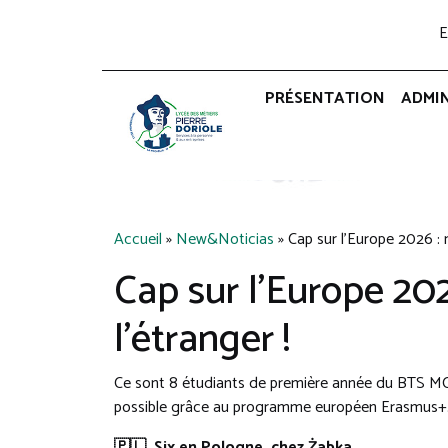
E
PRÉSENTATION
ADMI
Accueil
»
New&Noticias
»
Cap sur l’Europe 2026 : 
Cap sur l’Europe 202
l’étranger !
Ce sont 8 étudiants de première année du BTS MCO
possible grâce au programme européen Erasmus+
🇵🇱
Six en Pologne, chez Żabka