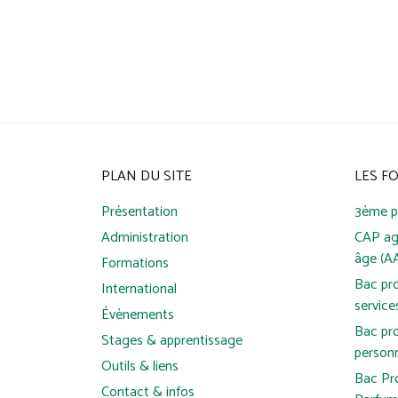
PLAN DU SITE
LES F
Présentation
3ème p
Administration
CAP ag
âge (A
Formations
Bac pr
International
service
Évènements
Bac pro
Stages & apprentissage
person
Outils & liens
Bac Pr
Contact & infos