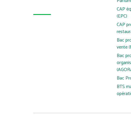
Parfum
CAP éq
(EPC)
CAP pro
restaur
Bac pr
vente (
Bac pro
organis
(AGOR
Bac Pr
BTS ma
opérat