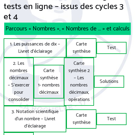
tests en ligne – issus des cycles 3
et 4
Parcours « Nombres », « Nombres de … » et calculs
1. Les puissances de dix –
Carte
Test
Livret d’éclairage
synthèse
2. Les
Carte
nombres
Carte
synthèse 2
décimaux
synthèse
– Les
Solutions
– S’exercer
1- nombres
nombres
pour
décimaux
décimaux,
consolider
opérations
3. Notation scientifique
Carte
d’un nombre – Livret
Test
synthèse
d’éclairage