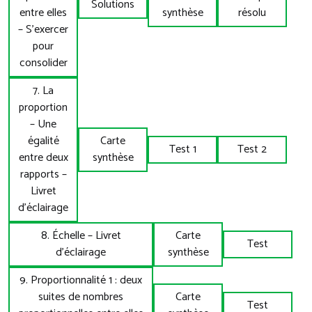
Solutions
entre elles
synthèse
résolu
– S’exercer
pour
consolider
7. La
proportion
– Une
égalité
Carte
Test 1
Test 2
entre deux
synthèse
rapports –
Livret
d’éclairage
8. Échelle – Livret
Carte
Test
d’éclairage
synthèse
9. Proportionnalité 1 : deux
suites de nombres
Carte
Test