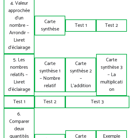
4. Valeur
approchée
d’un
Carte
nombre –
Test 1
Test 2
synthèse
Arrondir –
Livret
d’éclairage
5. Les
Carte
Carte
Carte
nombres
synthèse 3
synthèse 1
synthèse 2
relatifs –
– La
– Nombre
–
Livret
multiplicati
relatif
L’addition
d’éclairage
on
Test 1
Test 2
Test 3
6.
Comparer
deux
quantités
Carte
Exemple